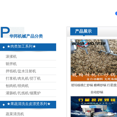
产品展示
华邦机械产品分类
★肉类加工系列★
滚揉机
斩拌机
拌馅机/盐水注射机
打浆机/肉丸机/切丁机
琥珀核桃仁炒锅 糖稀炒锅 行星搅
刨肉机/绞肉机
自动炒锅
灌肠机/扎线机/烟熏炉
★果蔬清洗去皮漂烫系列★
蔬菜清洗机