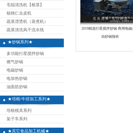
毛辊清洗机【根茎】
核桃仁去皮机
蔬菜漂烫机（蒸煮机）
2019精选行星搅拌炒锅 商用电磁
蔬菜清洗风干流水线
动炒锅报价
★炒锅系列★
多功能行星搅拌炒锅
燃气炒锅
电磁炒锅
电加热炒锅
油面筋炒锅
★培根/牛排加工系列★
培根模具系列
架子车系列
★其它食品加工机械★