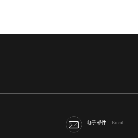
电子邮件
Email