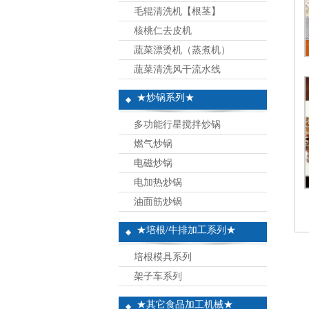
毛辊清洗机【根茎】
核桃仁去皮机
蔬菜漂烫机（蒸煮机）
蔬菜清洗风干流水线
★炒锅系列★
多功能行星搅拌炒锅
燃气炒锅
电磁炒锅
电加热炒锅
油面筋炒锅
★培根/牛排加工系列★
培根模具系列
架子车系列
★其它食品加工机械★