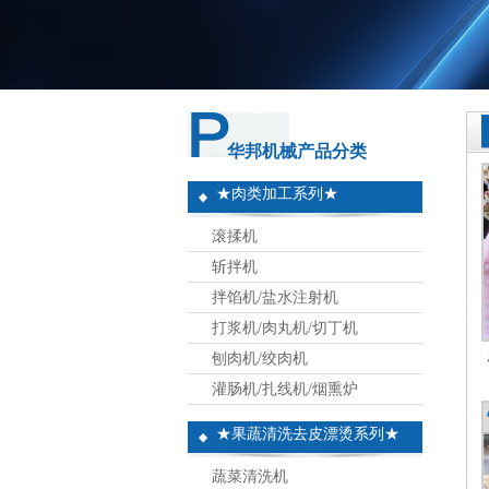
华邦机械产品分类
★肉类加工系列★
滚揉机
斩拌机
拌馅机/盐水注射机
打浆机/肉丸机/切丁机
刨肉机/绞肉机
灌肠机/扎线机/烟熏炉
★果蔬清洗去皮漂烫系列★
蔬菜清洗机