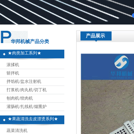
产品展示
华邦机械产品分类
★肉类加工系列★
滚揉机
斩拌机
拌馅机/盐水注射机
打浆机/肉丸机/切丁机
刨肉机/绞肉机
灌肠机/扎线机/烟熏炉
★果蔬清洗去皮漂烫系列★
蔬菜清洗机