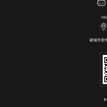
50
诸城市密
鲁I