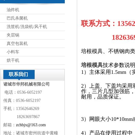
油炸机
巴氏杀菌机
联系方式：13562
洗筐机/洗袋机/风干机
夹层锅
18263697
真空包装机
培根模具、不锈钢肉
小料车
烘干机
培根模具
技术参数说
1）主体采用1.5mm（
联系我们
诸城市华邦机械有限公司
2）上盖、下盖均采用双
作，三片几型加强筋，
电话：0536-6052197
耐用，品质保证。
传真：0536-6052197
手机：13562646269
18263697867
3）网眼大小10*10
邮箱：
zchbjx@163.com
4）产品在使用过程中
地址：诸城市密州街道中黄疃