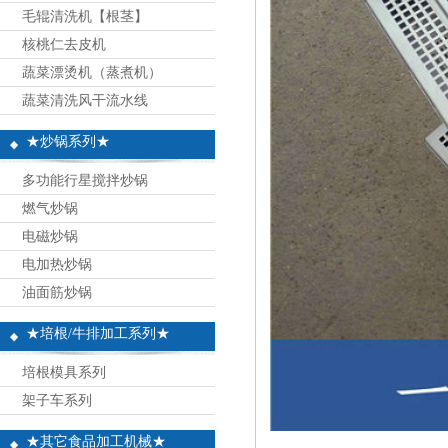
毛辊清洗机【根茎】
核桃仁去皮机
蔬菜漂烫机（蒸煮机）
蔬菜清洗风干流水线
★炒锅系列★
多功能行星搅拌炒锅
燃气炒锅
电磁炒锅
电加热炒锅
油面筋炒锅
★培根/牛排加工系列★
培根模具系列
架子车系列
★其它食品加工机械★