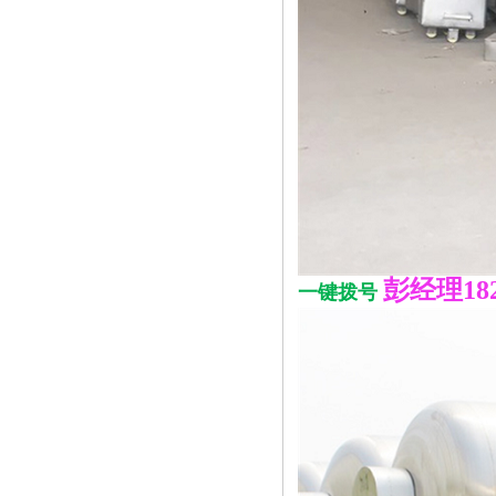
彭经理1826
一键拨号