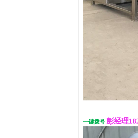
彭经理1826
一键拨号