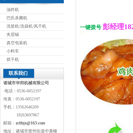
油炸机
巴氏杀菌机
彭经理1826
洗筐机/洗袋机/风干机
一键拨号
夹层锅
真空包装机
小料车
烘干机
联系我们
诸城市华邦机械有限公司
电话：0536-6052197
传真：0536-6052197
手机：13562646269
18263697867
邮箱：
zchbjx@163.com
地址：诸城市密州街道中黄疃