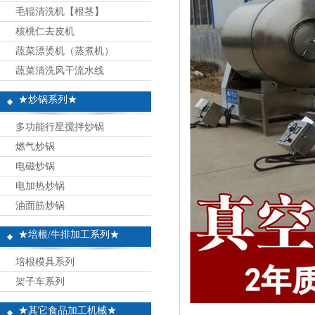
毛辊清洗机【根茎】
核桃仁去皮机
蔬菜漂烫机（蒸煮机）
蔬菜清洗风干流水线
★炒锅系列★
多功能行星搅拌炒锅
燃气炒锅
电磁炒锅
电加热炒锅
油面筋炒锅
★培根/牛排加工系列★
培根模具系列
架子车系列
★其它食品加工机械★