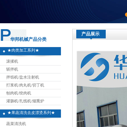
产品展示
华邦机械产品分类
★肉类加工系列★
滚揉机
斩拌机
拌馅机/盐水注射机
打浆机/肉丸机/切丁机
刨肉机/绞肉机
灌肠机/扎线机/烟熏炉
★果蔬清洗去皮漂烫系列★
蔬菜清洗机