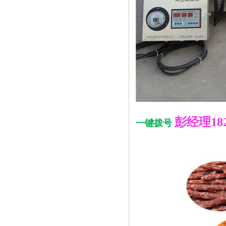
彭经理1826
一键拨号