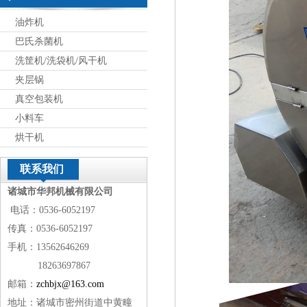
油炸机
巴氏杀菌机
洗筐机/洗袋机/风干机
夹层锅
真空包装机
小料车
烘干机
联系我们
诸城市华邦机械有限公司
电话：0536-6052197
传真：0536-6052197
手机：13562646269
18263697867
邮箱：
zchbjx@163.com
地址：诸城市密州街道中黄疃