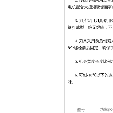
2.
传统传动采用皮带
电机配合大扭矩硬齿面矿
3.
刀片采用刀具专用
锻打成型，绝无焊缝，不
4.
刀具采用前后锁紧
8
个螺栓前后固定，确保
5.
机身宽度长度比例
6.
可刨
-18
℃
以下的冻
味。
型号
功率
(K