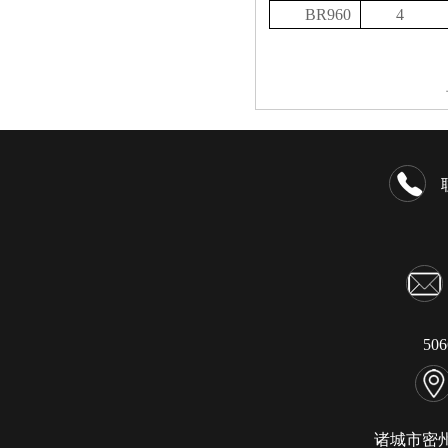
BR960
4
50
诸城市密