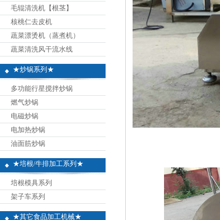
毛辊清洗机【根茎】
核桃仁去皮机
蔬菜漂烫机（蒸煮机）
蔬菜清洗风干流水线
★炒锅系列★
多功能行星搅拌炒锅
燃气炒锅
电磁炒锅
电加热炒锅
油面筋炒锅
★培根/牛排加工系列★
培根模具系列
架子车系列
★其它食品加工机械★