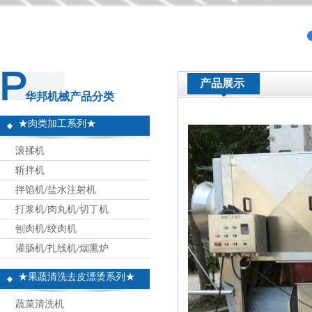
产品展示
华邦机械产品分类
★肉类加工系列★
滚揉机
斩拌机
拌馅机/盐水注射机
打浆机/肉丸机/切丁机
刨肉机/绞肉机
灌肠机/扎线机/烟熏炉
★果蔬清洗去皮漂烫系列★
蔬菜清洗机