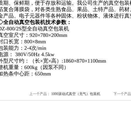
质期、保鲜期，便于存放和运输。我公司生产的真空包装
箔复合薄膜袋，对各类生熟食品、果品、土特产品、药材
金产品、电子元器件等各种固体、粉状物体、液体进行真
◇
全自动真空包装机
技术参数：
DZ-800/2S型全自动真空包装机
真空室尺寸：920×780×200mm
封口长宽：800×8mm
包装能力：2-4次/min
电源： 380V/50Hz 4.5kw
外型尺寸约：（长×宽×高）:1860×870×1100mm
整机重量：600kg（因泵不同）
加热条中心距：650mm
上一个产品：
1000滚动式真空（充气）包装机
下一个产品