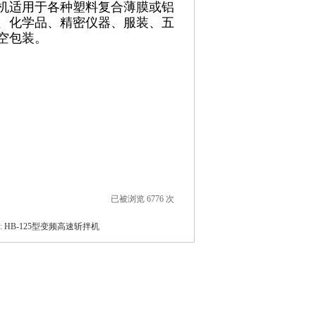
机适用于各种塑料复合薄膜或铝
、化学品、精密仪器、服装、五
空包装。
已被浏览 6776 次
:
HB-125型变频高速斩拌机