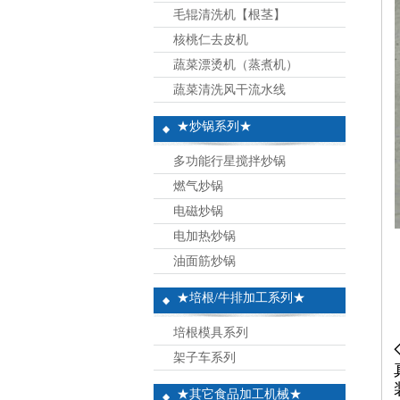
毛辊清洗机【根茎】
核桃仁去皮机
蔬菜漂烫机（蒸煮机）
蔬菜清洗风干流水线
★炒锅系列★
多功能行星搅拌炒锅
燃气炒锅
电磁炒锅
电加热炒锅
油面筋炒锅
★培根/牛排加工系列★
培根模具系列
架子车系列
★其它食品加工机械★