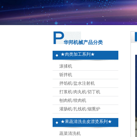
华邦机械产品分类
★肉类加工系列★
滚揉机
斩拌机
拌馅机/盐水注射机
打浆机/肉丸机/切丁机
刨肉机/绞肉机
灌肠机/扎线机/烟熏炉
★果蔬清洗去皮漂烫系列★
蔬菜清洗机