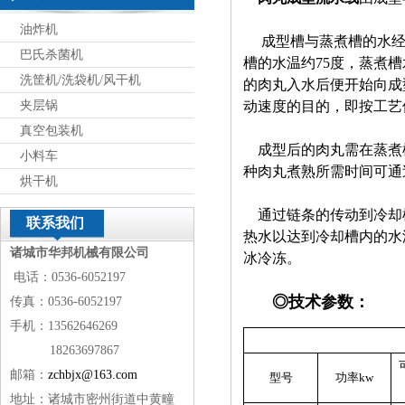
油炸机
成型槽与蒸煮槽的水经
巴氏杀菌机
槽的水温约75度，蒸煮
洗筐机/洗袋机/风干机
的肉丸入水后便开始向成
夹层锅
动速度的目的，即按工艺
真空包装机
成型后的肉丸需在蒸煮
小料车
种肉丸煮熟所需时间可通
烘干机
通过链条的传动到冷却
联系我们
热水以达到冷却槽内的水
诸城市华邦机械有限公司
冰冷冻。
电话：0536-6052197
◎技术参数：
传真：0536-6052197
手机：13562646269
18263697867
邮箱：
zchbjx@163.com
型号
功率
kw
地址：诸城市密州街道中黄疃