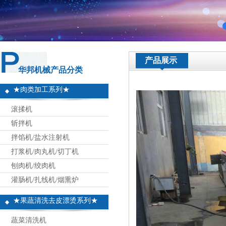
产品展示
华邦机械产品分类
★肉类加工系列★
滚揉机
斩拌机
拌馅机/盐水注射机
打浆机/肉丸机/切丁机
刨肉机/绞肉机
灌肠机/扎线机/烟熏炉
★果蔬清洗去皮漂烫系列★
蔬菜清洗机