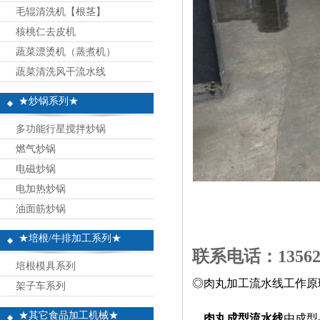
毛辊清洗机【根茎】
核桃仁去皮机
蔬菜漂烫机（蒸煮机）
蔬菜清洗风干流水线
★炒锅系列★
多功能行星搅拌炒锅
燃气炒锅
电磁炒锅
电加热炒锅
油面筋炒锅
★培根/牛排加工系列★
联系电话：13562
培根模具系列
◎肉丸加工流水线工作原
架子车系列
★其它食品加工机械★
肉丸成型流水线
由成型