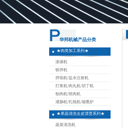
华邦机械产品分类
★肉类加工系列★
滚揉机
斩拌机
拌馅机/盐水注射机
打浆机/肉丸机/切丁机
刨肉机/绞肉机
灌肠机/扎线机/烟熏炉
★果蔬清洗去皮漂烫系列★
蔬菜清洗机