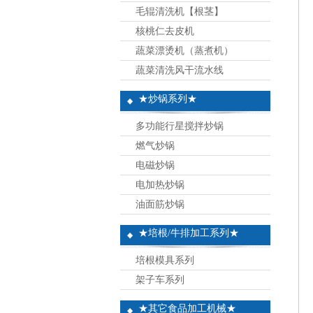
毛辊清洗机【根茎】
核桃仁去皮机
蔬菜漂烫机（蒸煮机）
蔬菜清洗风干流水线
★炒锅系列★
多功能行星搅拌炒锅
燃气炒锅
电磁炒锅
电加热炒锅
油面筋炒锅
★培根/牛排加工系列★
培根模具系列
架子车系列
★其它食品加工机械★